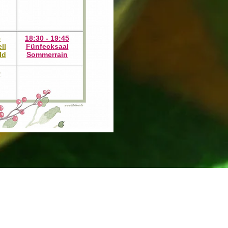
5
18:30 - 19:45
ll
Fünfecksaal
ld
Sommerrain
0