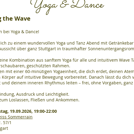
Yoga & Dance
g the Wave
 bei Yoga & Dance!
dich zu einem wundervollen Yoga und Tanz Abend mit Getränkeba
 Aussicht über ganz Stuttgart in traumhafter Sonnenuntergangsrom
eine Kombination aus sanftem Yoga für alle und intuitivem Wave T
schaubaren, geschützten Rahmen.
n mit einer 60-minütigen Yogaeinheit, die dich erdet, deinen Atem 
 Körper auf intuitive Bewegung vorbereitet. Danach lässt du dich 
t und deinem inneren Rhythmus leiten – frei, ohne Vorgaben, ganz 
indung, Ausdruck und Leichtigkeit.
zum Loslassen, Fließen und Ankommen.
tag, 19.09.2026, 19:00-22:00
eiss Sommerrain
. 57/1
gart