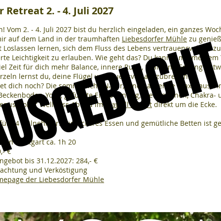
Retreat 2. - 4. Juli 2027
ch! Vom 2. - 4. Juli 2027 bist du herzlich eingeladen, ein ganzes W
USGEBUCH
USGEBUCH
ir auf dem Land in der traumhaften
Liebesdorfer Mühle
zu genieß
t Loslassen lernen, sich dem Fluss des Lebens vertrauensvoll hin
te Leichtigkeit zu erlauben. Wie geht das? Du kannst mit meine
el Zeit für dich mehr Balance, innere Ruhe, Kraft und Erdung entw
zeln lernst du, deine Flügel vertrauensvoll auszubreiten.
et dich noch? Die sommerliche Natur, eine nährende Praxis aus Yi
 Beckenboden-Yoga, geführte Entspannung, Meditationen, Chakra- 
genussvoller Wellness Abend im
Mawell Resort
direkt um die Ecke.
z für 14 Teilnehmer. Für leckeres Essen und gemütliche Betten ist g
 von Stuttgart ca. 1h 20
,- €
ngebot bis 31.12.2027: 284,- €
nachtung und Verköstigung
omepage der Liebesdorfer Mühle