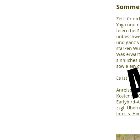
Sommer 
Zeit für di
A
A
Yoga und m
feiern heiß
unbeschwer
und ganz vi
starken Wur
Was erwart
sinnliches
sowie ein 
E
s ist Plat
Anreisezeit
Kosten: 300
Earlybird-A
zzgl. Über
Infos s. H