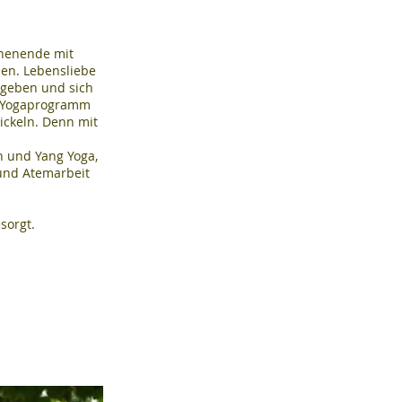
ochenende mit
T
T
en. Lebensliebe
zugeben und sich
m Yogaprogramm
ickeln. Denn mit
n und Yang Yoga,
und Atemarbeit
esorgt.