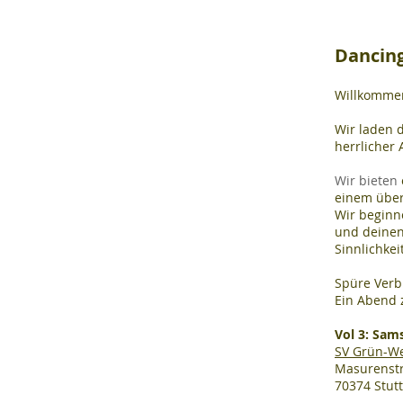
Dancin
Willkommen
Wir laden 
herrlicher
Wir bieten
einem über
Wir beginne
und deinen
Sinnlichkei
Spüre Verb
Ein Abend 
Vol 3: Sams
SV Grün-W
Masurenstr
70374 Stutt