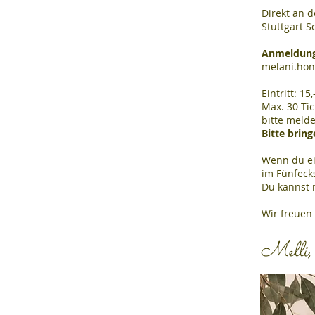
Direkt an d
Stuttgart 
Anmeldung
melani.ho
Eintritt: 1
Max. 30 Ti
bitte melde
Bitte brin
Wenn du ei
im Fünfecks
Du kannst m
Wir freuen
Melli,