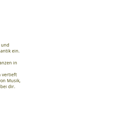
r und
antik ein.
anzen in
vertieft
von Musik,
bei dir.